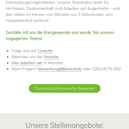
Entwicklungsmöglichkeiten. Unsere Teamkultur steht für
unter:
https://www.google.de/intl/de/policies/privacy/
Vertrauen, Zusammenhalt und Arbeiten auf Augenhöhe – und
das mitten im Herzen von Münster nur 5 Gehminuten vom
Hauptbahnhof entfernt.
Gestalte mit uns die Energiewende und werde Teil unseres
engagierten Teams!
Folge uns auf
LinkedIn
Abonnier uns bei
Youtube
Hier arbeiten wir
in Münster
Noch Fragen?
bewerbung@bbwind.de
oder 0251/4175-500
Datenschutzhinweise für Bewerber
Unsere Stellenangebote: