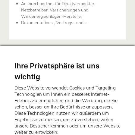
Ansprechpartner für Direktvermarkter,
Netzbetreiber, Versicherungen und
Windenergieanlagen-Hersteller
Dokumentations-, Vertrags- und …
Ihre Privatsphäre ist uns
BBWind Projektberatungsgesellschaft mbH
wichtig
Schorlemerstraße 12-14, 48143 Münster
Telefon: 0251 4175-500
Diese Website verwendet Cookies und Targeting
Telefax: 0251 4175-529
Technologien um Ihnen ein besseres Internet-
Erlebnis zu ermöglichen und die Werbung, die Sie
Öffnungszeiten:
sehen, besser an Ihre Bedürfnisse anzupassen.
Mo. - Do.: 8 - 13 Uhr; 14 - 17 Uhr
Diese Technologien nutzen wir außerdem um
Fr.: 8 - 13 Uhr
Ergebnisse zu messen, um zu verstehen, woher
unsere Besucher kommen oder um unsere Website
weiter zu entwickeln.
Impressum