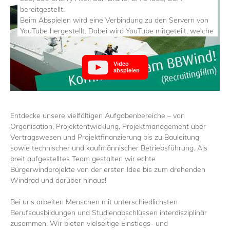
bereitgestellt.
Beim Abspielen wird eine Verbindung zu den Servern von
YouTube hergestellt. Dabei wird YouTube mitgeteilt, welche
Seiten Sie besuchen. Wenn Sie in Ihrem YouTube-Account
eingeloggt sind, kann YouTube Ihr Surfverhalten Ihnen
persönlich zuzuordnen. Dies verhindern Sie, indem Sie sich
Video
abspielen
vorher aus Ihrem YouTube-Account ausloggen.
Wird ein YouTube-Video gestartet, setzt der Anbieter
Cookies ein, die Hinweise über das Nutzerverhalten
sammeln.
Entdecke unsere vielfältigen Aufgabenbereiche – von
Organisation, Projektentwicklung, Projektmanagement über
Wer das Speichern von Cookies für das Google-Ads-
Vertragswesen und Projektfinanzierung bis zu Bauleitung
Programm deaktiviert hat, wird auch beim Anschauen von
sowie technischer und kaufmännischer Betriebsführung. Als
YouTube-Videos mit keinen solchen Cookies rechnen
breit aufgestelltes Team gestalten wir echte
müssen. YouTube legt aber auch in anderen Cookies nicht-
Bürgerwindprojekte von der ersten Idee bis zum drehenden
personenbezogene Nutzungsinformationen ab. Möchten
Windrad und darüber hinaus!
Sie dies verhindern, so müssen Sie das Speichern von
Cookies im Browser blockieren.
Bei uns arbeiten Menschen mit unterschiedlichsten
Berufsausbildungen und Studienabschlüssen interdisziplinär
Weitere Informationen zum Datenschutz bei „YouTube“
zusammen. Wir bieten vielseitige Einstiegs- und
finden Sie in der Datenschutzerklärung des Anbieters